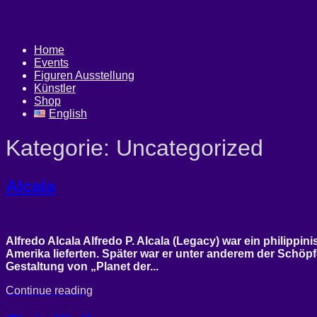
Skip
Home
to
content
Home
Events
Figuren Ausstellung
Künstler
Shop
English
Kategorie:
Uncategorized
Alcala
Alfredo Alcala Alfredo P. Alcala (Legacy) war ein philippi
Amerika lieferten. Später war er unter anderem der Schöpfe
Gestaltung von „Planet der...
Continue reading